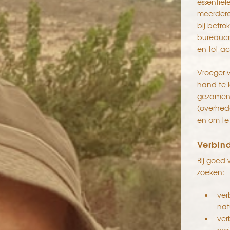
essentiël
meerdere 
bij betro
bureaucr
en tot a
Vroeger w
hand te l
gezamenl
(overhede
en om te
Verbin
Bij goed
zoeken:
ver
nat
ver