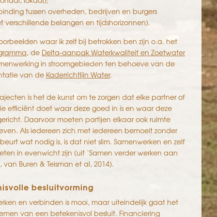
ionaal, lokaal);
binding tussen overheden, bedrijven en burgers
t verschillende belangen en tijdshorizonnen).
rbeelden waar ik zelf bij betrokken ben zijn o.a. het
ogramma
, de
Delta-aanpak Waterkwaliteit en Zoetwater
menwerking in stroomgebieden ten behoeve van de
tatie van de
Kaderrichtlijn Water
.
rajecten is het de kunst om te zorgen dat elke partner of
ie efficiënt doet waar deze goed in is en waar deze
ngericht. Daarvoor moeten partijen elkaar ook ruimte
even. Als iedereen zich met iedereen bemoeit zonder
beurt wat nodig is, is dat niet slim. Samenwerken en zelf
ten in evenwicht zijn (uit ‘Samen verder werken aan
, van Buren & Teisman et al, 2014).
isvolle besluitvorming
ken en verbinden is mooi, maar uiteindelijk gaat het
emen van een betekenisvol besluit. Financiering