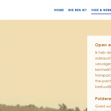
HOME
WIE BEN IK?
VISIE & WER
Open e
Ik heb d
adequate 
vervolge
kenmerkt
transpara
the-poin
bestuurli
Polder
Goed wat