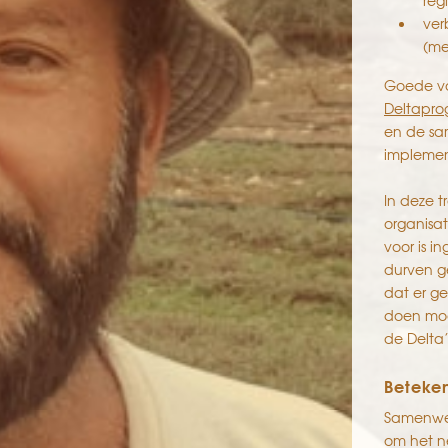
reg
ver
(me
Goede voo
Deltapr
en de sa
implemen
In deze t
organisat
voor is i
durven g
dat er ge
doen moe
de Delta’
Beteken
Samenwer
om het n