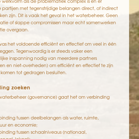
e werkvorm als de problematiek complex is en er
partijen met tegenstrijdige belangen direct, of indirect
kken zijn. Dit is vaak het geval in het waterbeheer. Geen
atie of slappe compromissen maar echt samenwerken
ctie overgaan.
as het voldoende efficiënt en effectief om veel in één
eggen. Tegenwoordig is er steeds vaker een
ijke inspanning nodig van meerdere partners
n en niet-overheden) om efficiënt en effectief te zijn
 komen tot gedragen besluiten.
ding zoeken
 waterbeheer (governance) gaat het om verbinding
binding tussen deelbelangen als water, ruimte,
uur en economie;
binding tussen schaalniveaus (nationaal,